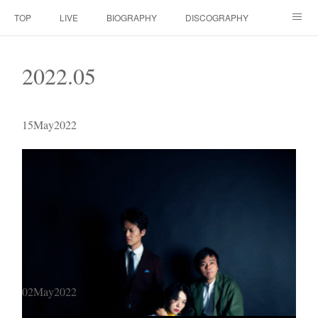
TOP
LIVE
BIOGRAPHY
DISCOGRAPHY
MOVIE
SCORE
CONTACT
2022
.
05
15
May
2022
02
May
2022