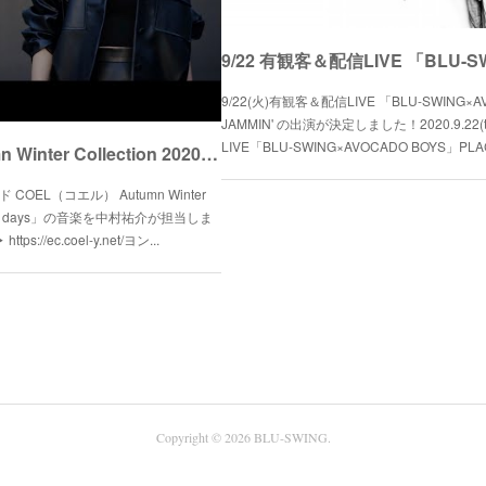
9/22(火)有観客＆配信LIVE 「BLU-SWING×
JAMMIN' の出演が決定しました！2020.9.22
LIVE「BLU-SWING×AVOCADO BOYS」PLACE
【NEWS】「COEL Autumn Winter Collection 2020」の音楽を担当！
EL（コエル） Autumn Winter
pleasant days」の音楽を中村祐介が担当しま
//ec.coel-y.net/ヨン...
Copyright ©
2026
BLU-SWING
.