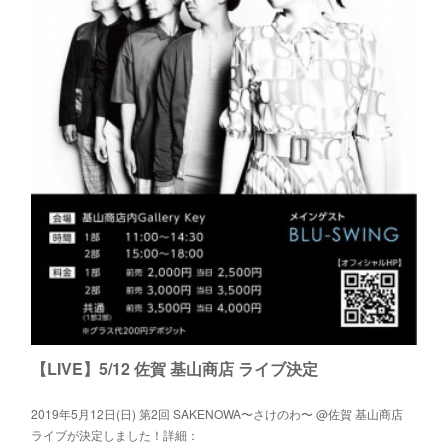
【LIVE】5/11 福岡 舞鶴公園 ライブ決定
2019年5月11日（土）GLASSY MUSIC FUKUOKA 2019 5TH
ANNIVERSARY @舞鶴公園 鴻臚館広場（福岡）ライブが決定しまし
た！詳細：http://glassymusic.com/
【LIVE】5/12 佐賀 基山商店 ライブ決定
2019年5月12日(日) 第2回 SAKENOWA〜さけのわ〜 @佐賀 基山商店
ライブが決定しました！詳細：