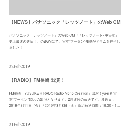
【NEWS】パナソニック「レッツノート」のWeb CM
パナソニック「レッツノート」のWeb CM『「レッツノート×中谷堂」
史上最速の共演！』のBGMにて、宮本“ブータン”知聡がドラムを担当し
ました！
22
Feb
2019
【RADIO】FM長崎 出演！
FM長崎「YUSUKE HIRADO Radio Mono Creation」出演！yu-ri & 宮
本“ブータン”知聡 の出演となります。2週連続の放送です。放送日 :
2019年3月1日（金） / 2019年3月8日（金）番組放送時間：19:30～1…
21
Feb
2019