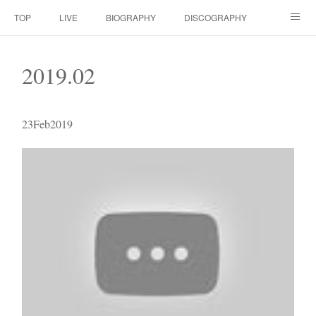
TOP
LIVE
BIOGRAPHY
DISCOGRAPHY
MOVIE
SCORE
CONTACT
2019
.
02
23
Feb
2019