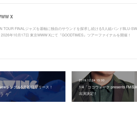
WWW X
JAPAN TOUR FINALジャズを基軸に独自のサウンドを探求し続ける5人組バンドBLU-SW
2026年10月17日 東京WWW Xにて『GOODTIMES』ツアーファイナルを開催！
2019.12.24 15:00
G Newシングル‬5月20日リリース！
1/4「ココウォーク presents FM
出演決定！