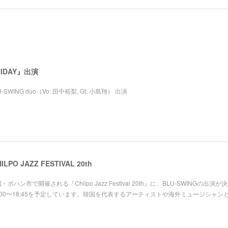
RIDAY』出演
-SWING duo（Vo: 田中裕梨, Gt: 小島翔） 出演
PO JAZZ FESTIVAL 20th
国・ポハン市で開催される『Chilpo Jazz Festival 20th』に、BLU-SWINGの出演
:00〜18:45を予定しています。韓国を代表するアーティストや海外ミュージシャン