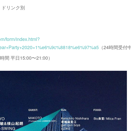
、ドリンク別
com/form/index.html?
ar+Party+2020=1%e6%9c%8818%e6%97%a5
（24時間受付
時間 平日15:00〜21:00）