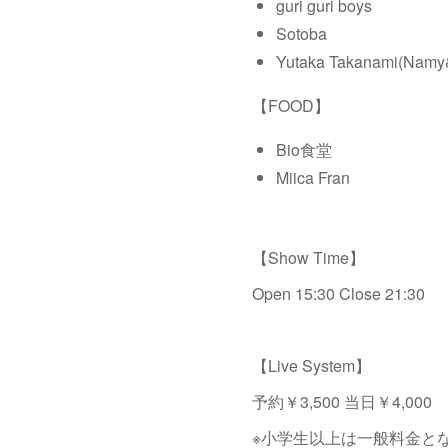
guri guri boys
Sotoba
Yutaka Takanami(Namy&
【FOOD】
Bio食堂
Miica Fran
【Show Time】
Open 15:30 Close 21:30
【Live System】
予約￥3,500 当日￥4,000
※小学生以上は一般料金と