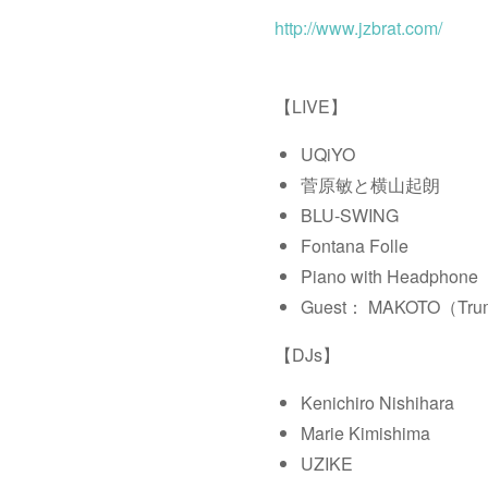
http://www.jzbrat.com/
【LIVE】
UQiYO
菅原敏と横山起朗
BLU-SWING
Fontana Folle
Piano with Headphone
Guest： MAKOTO（Tru
【DJs】
Kenichiro Nishihara
Marie Kimishima
UZIKE