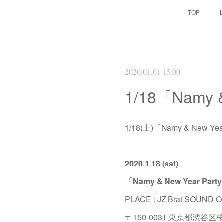
TOP
2020.01.01 15:00
1/18「Namy 
1/18(土)「Namy & New 
2020.1.18 (sat)
「Namy & New Year Part
PLACE : JZ Brat SOUND 
〒150-0031 東京都渋