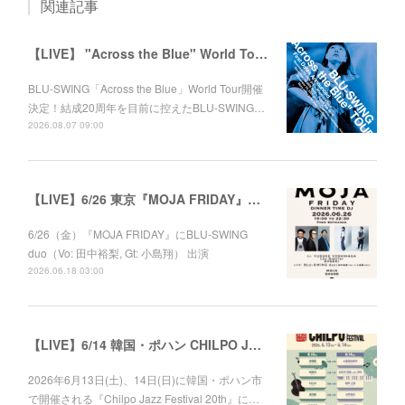
関連記事
【LIVE】 "Across the Blue" World Tour 2026
BLU-SWING「Across the Blue」World Tour開催
決定！結成20周年を目前に控えたBLU-SWING…
2026.08.07 09:00
【LIVE】6/26 東京『MOJA FRIDAY』出演
6/26（金）『MOJA FRIDAY』にBLU-SWING
duo（Vo: 田中裕梨, Gt: 小島翔） 出演
2026.06.18 03:00
【LIVE】6/14 韓国・ポハン CHILPO JAZZ FESTIVAL 20th
2026年6月13日(土)、14日(日)に韓国・ポハン市
で開催される『Chilpo Jazz Festival 20th』に…