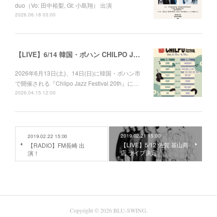
duo（Vo: 田中裕梨, Gt: 小島翔） 出演
2026.06.18 03:00
【LIVE】6/14 韓国・ポハン CHILPO JAZZ FESTIVAL 20th
2026年6月13日(土)、14日(日)に韓国・ポハン市
で開催される『Chilpo Jazz Festival 20th』に…
2026.04.15 12:00
2019.02.21 15:00
2019.02.22 15:00
【LIVE】5/12 佐賀 基山商
【RADIO】FM長崎 出
店 ライブ決定
演！
Copyright ©
2026
BLU-SWING
.