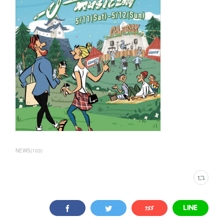
NEWS
(
103
)