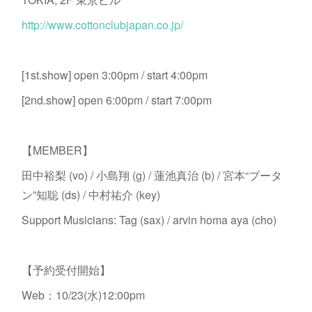
http://www.cottonclubjapan.co.jp/
[1st.show] open 3:00pm / start 4:00pm
[2nd.show] open 6:00pm / start 7:00pm
【MEMBER】
田中裕梨 (vo) / 小島翔 (g) / 蓮池真治 (b) / 宮本“ブータ
ン”知聡 (ds) / 中村祐介 (key)
Support Musicians: Tag (sax) / arvin homa aya (cho)
【予約受付開始】
Web：10/23(水)12:00pm