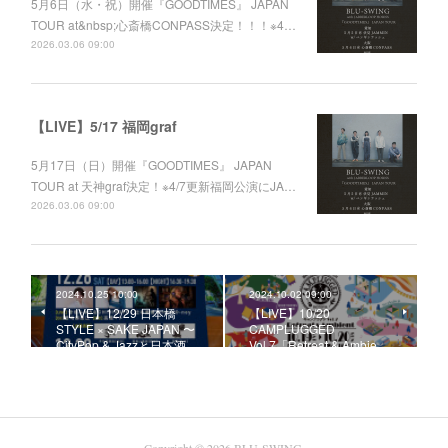
5月6日（水・祝）開催『GOODTIMES』 JAPAN
TOUR at&nbsp;心斎橋CONPASS決定！！！※4…
2026.03.06 09:00
【LIVE】5/17 福岡graf
5月17日（日）開催『GOODTIMES』 JAPAN
TOUR at 天神graf決定！※4/7更新福岡公演にJA…
2026.03.06 09:00
2024.10.25 10:00
2024.10.02 09:00
【LIVE】12/29 ⽇本橋
【LIVE】10/20
STYLE × SAKE JAPAN 〜
CAMPLUGGED
CityPop & Jazzと⽇本酒…
Vol.7「Retreat & Ambie…