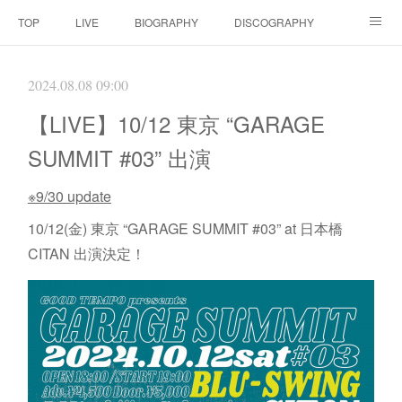
TOP
LIVE
BIOGRAPHY
DISCOGRAPHY
MOVIE
SCORE
CONTACT
2024.08.08 09:00
【LIVE】10/12 東京 “GARAGE
SUMMIT #03” 出演
※9/30 update
10/12(金) 東京 “GARAGE SUMMIT #03” at 日本橋
CITAN 出演決定！