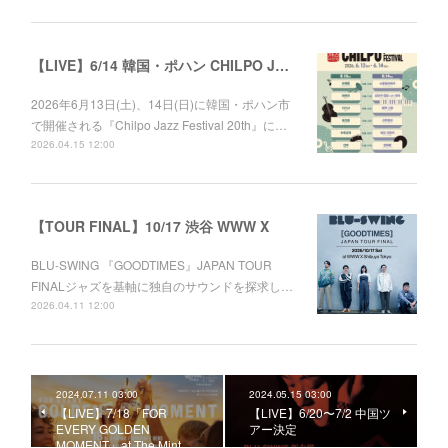
【LIVE】6/14 韓国・ポハン CHILPO JAZZ FESTIVAL 20th
2026年6月13日(土)、14日(日)に韓国・ポハン市
で開催される『Chilpo Jazz Festival 20th』に…
2026.04.15 12:00
【TOUR FINAL】10/17 渋谷 WWW X
BLU-SWING 『GOODTIMES』JAPAN TOUR
FINALジャズを基軸に独自のサウンドを探求し…
2026.04.11 12:00
2024.07.11 03:00
2024.05.15 03:00
【LIVE】7/18「FOR
【LIVE】6/20〜7/2 中国ツ
EVERY GOLDEN
アー決定
MOMENT」at The Mint …