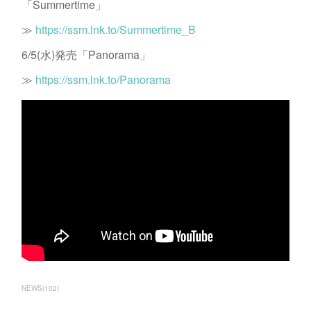
「Summertime」
≫
https://ssm.lnk.to/Summertime_B
6/5(水)発売「Panorama」
≫
https://ssm.lnk.to/Panorama
NEWS
(
102
)