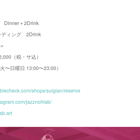
inner＋2Drink
ディング 2Drink
==
22,000（税・サ込）
火〜日曜日 13:00〜23:00）
ablecheck.com/shops/suigian/reserve
stagram.com/jazznohlab/
ab.art