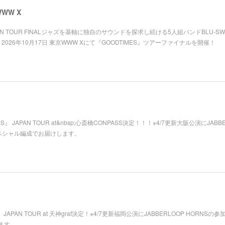
WWW X
JAPAN TOUR FINALジャズを基軸に独自のサウンドを探求し続ける5人組バンドBLU-SW
2026年10月17日 東京WWW Xにて『GOODTIMES』ツアーファイナルを開催！
 JAPAN TOUR at&nbsp;心斎橋CONPASS決定！！！※4/7更新大阪公演にJABBE
ペシャル編成でお届けします。
JAPAN TOUR at 天神graf決定！※4/7更新福岡公演にJABBERLOOP HORNSの
ます。