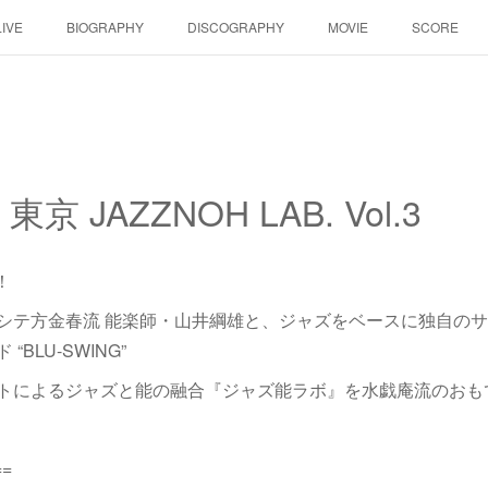
LIVE
BIOGRAPHY
DISCOGRAPHY
MOVIE
SCORE
 東京 JAZZNOH LAB. Vol.3
催！
シテ方金春流 能楽師・山井綱雄と、ジャズをベースに独自のサ
BLU-SWING”
トによるジャズと能の融合『ジャズ能ラボ』を水戯庵流のおも
==