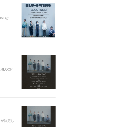
INGが
RLOOP
参加が決定し