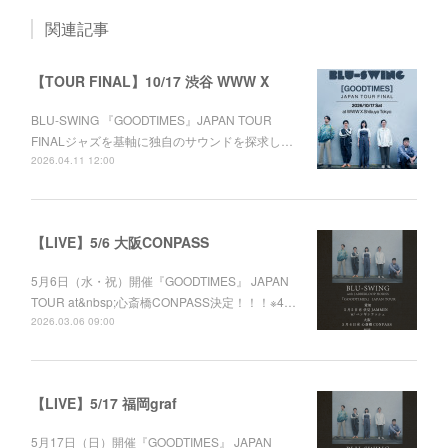
関連記事
【TOUR FINAL】10/17 渋谷 WWW X
BLU-SWING 『GOODTIMES』JAPAN TOUR
FINALジャズを基軸に独自のサウンドを探求し…
2026.04.11 12:00
【LIVE】5/6 大阪CONPASS
5月6日（水・祝）開催『GOODTIMES』 JAPAN
TOUR at&nbsp;心斎橋CONPASS決定！！！※4…
2026.03.06 09:00
【LIVE】5/17 福岡graf
5月17日（日）開催『GOODTIMES』 JAPAN