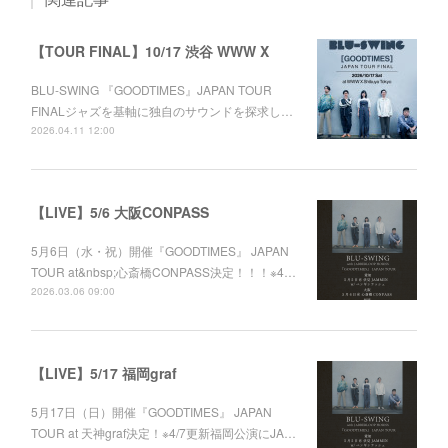
【TOUR FINAL】10/17 渋谷 WWW X
BLU-SWING 『GOODTIMES』JAPAN TOUR
FINALジャズを基軸に独自のサウンドを探求し…
2026.04.11 12:00
【LIVE】5/6 大阪CONPASS
5月6日（水・祝）開催『GOODTIMES』 JAPAN
TOUR at&nbsp;心斎橋CONPASS決定！！！※4…
2026.03.06 09:00
【LIVE】5/17 福岡graf
5月17日（日）開催『GOODTIMES』 JAPAN
TOUR at 天神graf決定！※4/7更新福岡公演にJA…