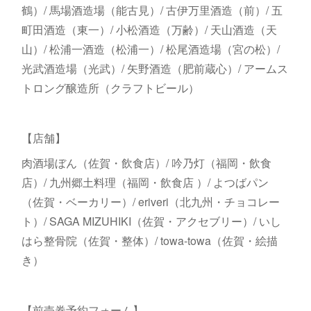
鶴）/ 馬場酒造場（能古見）/ 古伊万里酒造（前）/ 五
町田酒造（東一）/ 小松酒造（万齢）/ 天山酒造（天
山）/ 松浦一酒造（松浦一）/ 松尾酒造場（宮の松）/
光武酒造場（光武）/ 矢野酒造（肥前蔵心）/ アームス
トロング醸造所（クラフトビール）
【店舗】
肉酒場ぼん（佐賀・飲食店）/ 吟乃灯（福岡・飲食
店）/ 九州郷土料理（福岡・飲食店 ）/ よつばパン
（佐賀・ベーカリー）/ eriveri（北九州・チョコレー
ト）/ SAGA MIZUHIKI（佐賀・アクセブリー）/ いし
はら整骨院（佐賀・整体）/ towa-towa（佐賀・絵描
き）
【前売券予約フォーム】