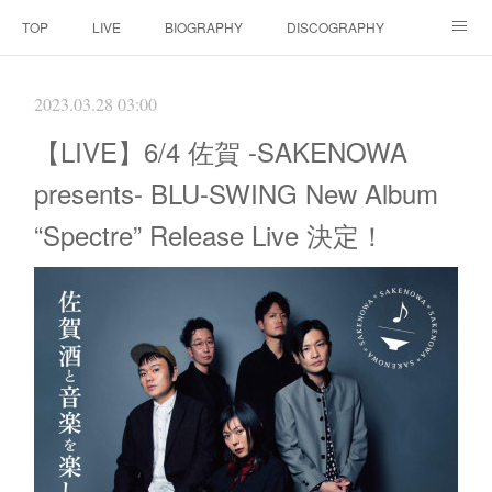
TOP
LIVE
BIOGRAPHY
DISCOGRAPHY
MOVIE
SCORE
CONTACT
2023.03.28 03:00
【LIVE】6/4 佐賀 -SAKENOWA
presents- BLU-SWING New Album
“Spectre” Release Live 決定！