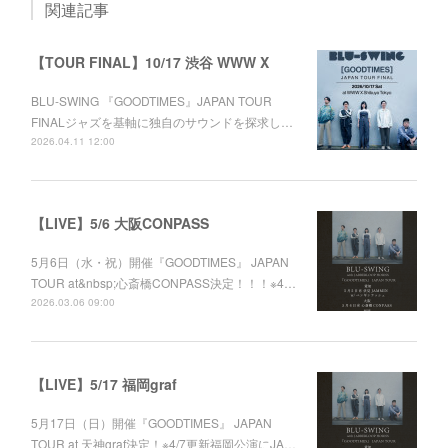
関連記事
【TOUR FINAL】10/17 渋谷 WWW X
BLU-SWING 『GOODTIMES』JAPAN TOUR
FINALジャズを基軸に独自のサウンドを探求し…
2026.04.11 12:00
【LIVE】5/6 大阪CONPASS
5月6日（水・祝）開催『GOODTIMES』 JAPAN
TOUR at&nbsp;心斎橋CONPASS決定！！！※4…
2026.03.06 09:00
【LIVE】5/17 福岡graf
5月17日（日）開催『GOODTIMES』 JAPAN
TOUR at 天神graf決定！※4/7更新福岡公演にJA…