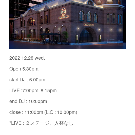
2022 12.28 wed.
Open 5:30pm,
start DJ : 6:00pm
LIVE :7:00pm, 8:15pm
end DJ : 10:00pm
close : 11:00pm (L.O : 10:00pm)
*LIVE : ２ステージ、入替なし