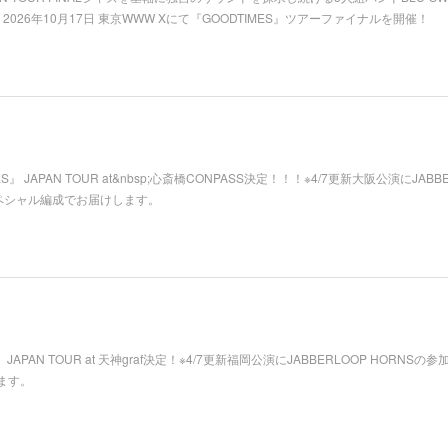
2026年10月17日 東京WWW Xにて『GOODTIMES』ツアーファイナルを開催！
 JAPAN TOUR at&nbsp;心斎橋CONPASS決定！！！※4/7更新大阪公演にJABBE
ペシャル編成でお届けします。
JAPAN TOUR at 天神graf決定！※4/7更新福岡公演にJABBERLOOP HORNSの
ます。