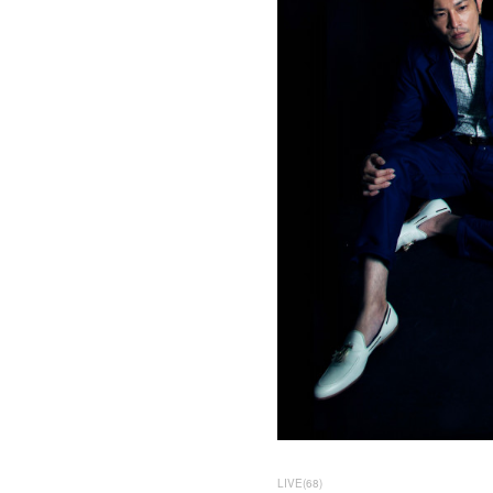
LIVE
(
68
)