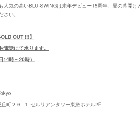
人気の高いBLU-SWINGは来年デビュー15周年。夏の幕開
ださい。
OLD OUT !!!】
お電話にて承ります。
8（平日14時～20時）
Tokyo
谷区桜丘町２６−１ セルリアンタワー東急ホテル2F