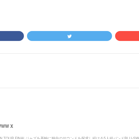
WWW X
JAPAN TOUR FINALジャズを基軸に独自のサウンドを探求し続ける5人組バンドBLU-SW