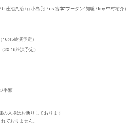
/ b.蓮池真治 / g.小島 翔 / ds.宮本"ブータン"知聡 / key.中村祐介
5:30（16:45終演予定）
19:00（20:15終演予定）
ジ半額
お子様の入場はお断りしております
まれておりません。