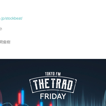
.jp/stockbeat/
ト
岩間俊樹