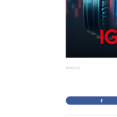
NEWS
(
103
)