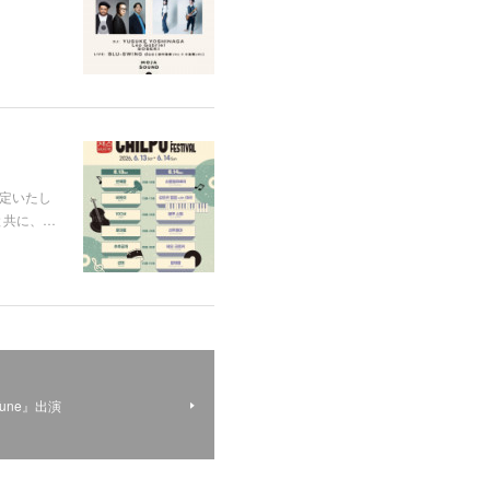
が決定いたし
と共に、…
 Tune』出演