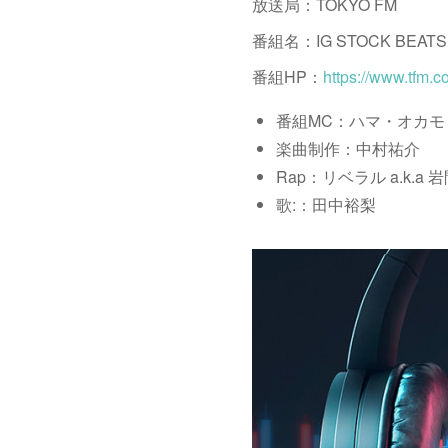
放送局：TOKYO FM
番組名：IG STOCK BEATS
番組HP：
https://www.tfm.co
番組MC：ハマ・オカモ
楽曲制作：中村祐介
Rap：リベラル a.k.a 
歌:：田中裕梨