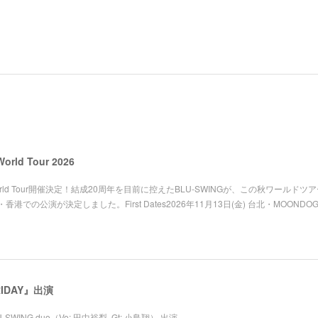
orld Tour 2026
lue」World Tour開催決定！結成20周年を目前に控えたBLU-SWINGが、この秋ワールド
の公演が決定しました。First Dates2026年11月13日(金) 台北・MOONDOG
RIDAY』出演
-SWING duo（Vo: 田中裕梨, Gt: 小島翔） 出演