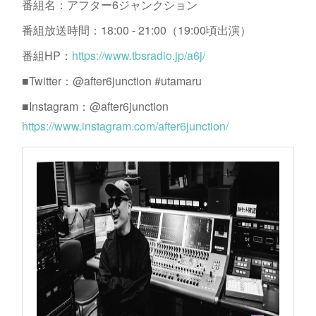
番組名：アフター6ジャンクション
番組放送時間：18:00 - 21:00（19:00頃出演）
番組HP：
https://www.tbsradio.jp/a6j/
‪■Twitter：@after6junction #utamaru‬
‪■Instagram：@after6junction
https://www.instagram.com/after6junction/‬