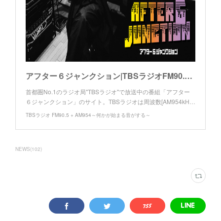
アフター６ジャンクション|TBSラジオFM90.5+AM954～何かが始まる音がする～
首都圏No.1のラジオ局"TBSラジオ"で放送中の番組「アフター
６ジャンクション」のサイト。TBSラジオは周波数[AM954kH…
TBSラジオ FM90.5 + AM954～何かが始まる音がする～
NEWS
(
102
)