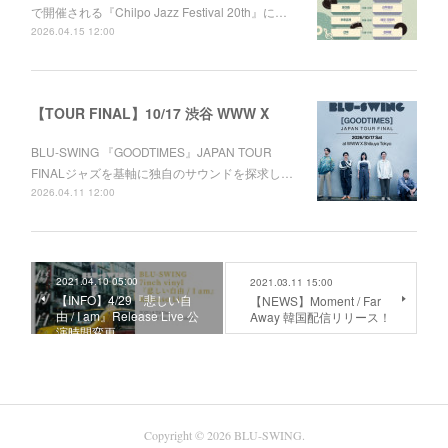
で開催される『Chilpo Jazz Festival 20th』に…
2026.04.15 12:00
【TOUR FINAL】10/17 渋谷 WWW X
BLU-SWING 『GOODTIMES』JAPAN TOUR
FINALジャズを基軸に独自のサウンドを探求し…
2026.04.11 12:00
2021.04.10 05:00
2021.03.11 15:00
【INFO】4/29『悲しい自
【NEWS】Moment / Far
由 / I am』Release Live 公
Away 韓国配信リリース！
演時間変更
Copyright ©
2026
BLU-SWING
.