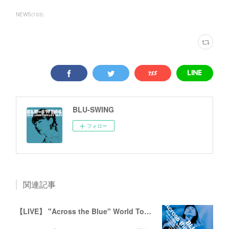
NEWS
(
103
)
BLU-SWING
フォロー
関連記事
【LIVE】 "Across the Blue" World Tour 2026