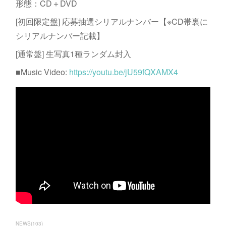
形態：CD＋DVD
[初回限定盤] 応募抽選シリアルナンバー【※CD帯裏に
シリアルナンバー記載】
[通常盤] 生写真1種ランダム封入
■Music Video:
https://youtu.be/jU59fQXAMX4
NEWS
(
103
)