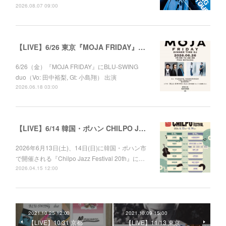
2026.08.07 09:00
【LIVE】6/26 東京『MOJA FRIDAY』出演
6/26（金）『MOJA FRIDAY』にBLU-SWING
duo（Vo: 田中裕梨, Gt: 小島翔） 出演
2026.06.18 03:00
【LIVE】6/14 韓国・ポハン CHILPO JAZZ FESTIVAL 20th
2026年6月13日(土)、14日(日)に韓国・ポハン市
で開催される『Chilpo Jazz Festival 20th』に…
2026.04.15 12:00
2021.10.25 12:00
2021.10.09 15:00
【LIVE】10/31 京都
【LIVE】11/13 東京