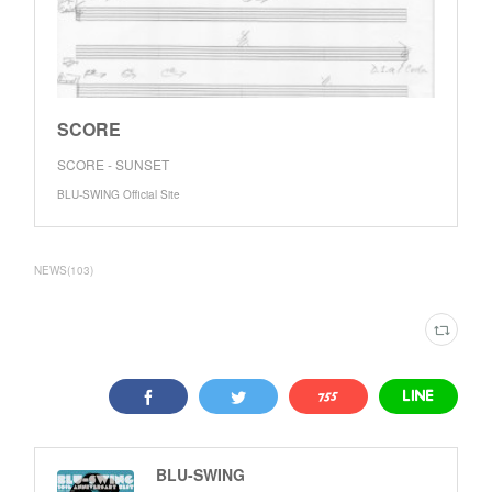
SCORE
SCORE - SUNSET
BLU-SWING Official Site
NEWS
(
103
)
BLU-SWING